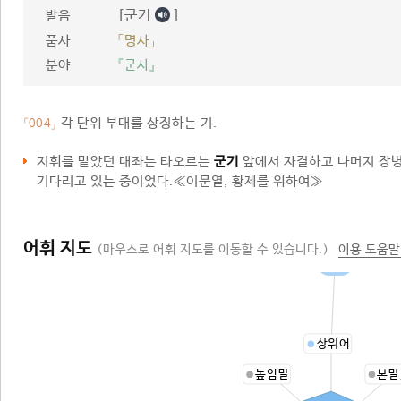
[군기
]
발음
품사
「명사」
분야
『군사』
각 단위 부대를 상징하는 기.
「004」
지휘를 맡았던 대좌는 타오르는
군기
앞에서 자결하고 나머지 장병
기다리고 있는 중이었다.≪이문열, 황제를 위하여≫
어휘 지도
(마우스로 어휘 지도를 이동할 수 있습니다.)
이용 도움말
기장
상위어
높임말
본말