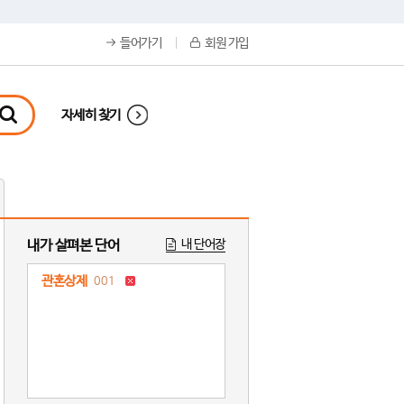
들어가기
회원 가입
자세히 찾기
내가 살펴본 단어
내 단어장
관혼상제
001