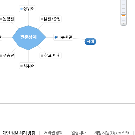
상위어
높임말
본말/준말
관혼상제
말
비슷한말
사례
낮춤말
참고 어휘
하위어
개인 정보 처리 방침
저작권 정책
알립니다
개발 지원(Open API)