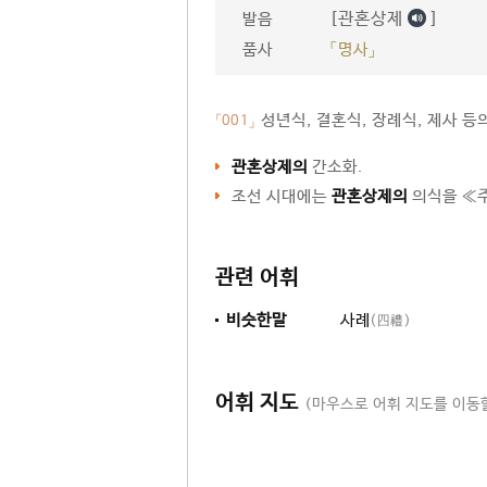
[관혼상제
]
발음
품사
「명사」
성년식, 결혼식, 장례식, 제사 등
「001」
관혼상제의
간소화.
조선 시대에는
관혼상제의
의식을 ≪
관련 어휘
비슷한말
사례
(四禮)
어휘 지도
(마우스로 어휘 지도를 이동할