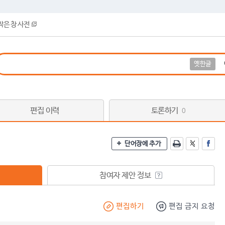
작은 창 사전
옛한글
편집 이력
토론하기
0
단어장에 추가
참여자 제안 정보
편집하기
편집 금지 요청