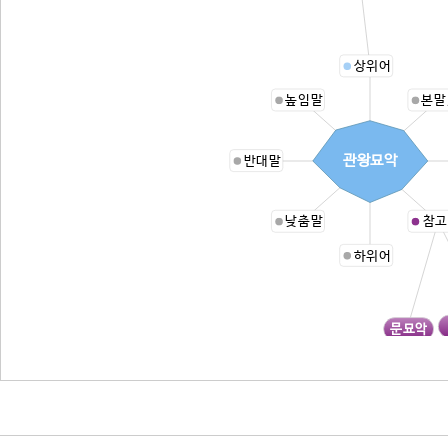
상위어
높임말
본말
관왕묘악
반대말
낮춤말
참고
하위어
문묘악