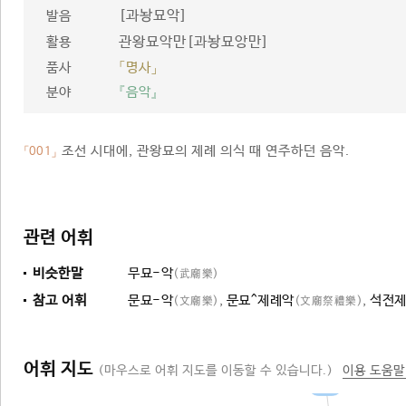
[과놩묘악]
발음
관왕묘악만[과놩묘앙만]
활용
품사
「명사」
분야
『음악』
조선 시대에, 관왕묘의 제례 의식 때 연주하던 음악.
「001」
관련 어휘
비슷한말
무묘-악
(武廟樂)
참고 어휘
문묘-악
,
문묘^제례악
,
석전제
(文廟樂)
(文廟祭禮樂)
어휘 지도
(마우스로 어휘 지도를 이동할 수 있습니다.)
이용 도움말
음악