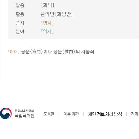
[과냑]
발음
관약만[과냥만]
활용
품사
「명사」
분야
『역사』
궁문(宮門)이나 성문(城門)의 자물쇠.
「002」
도움말
이용 약관
개인 정보 처리 방침
저작