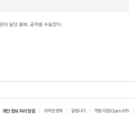
관이 달던 흉배. 공작을 수놓았다.
개인 정보 처리 방침
저작권 정책
알립니다
개발 지원(Open API)