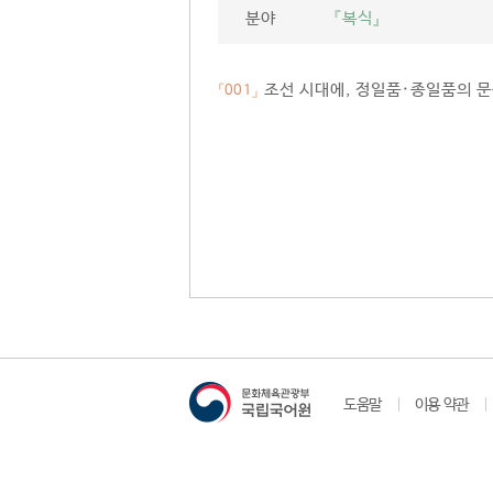
분야
『복식』
조선 시대에, 정일품·종일품의 문
「001」
도움말
이용 약관