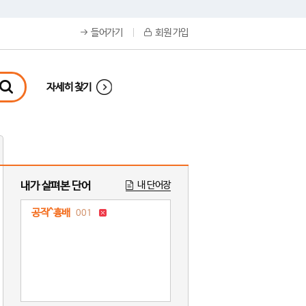
들어가기
회원 가입
자세히 찾기
내가 살펴본 단어
내 단어장
공작^흉배
001