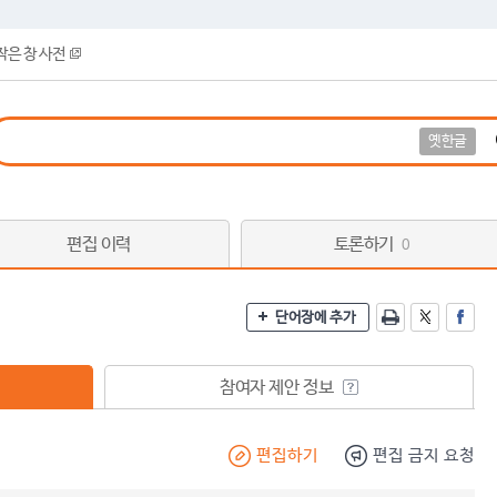
작은 창 사전
옛한글
편집 이력
토론하기
0
단어장에 추가
참여자 제안 정보
편집하기
편집 금지 요청