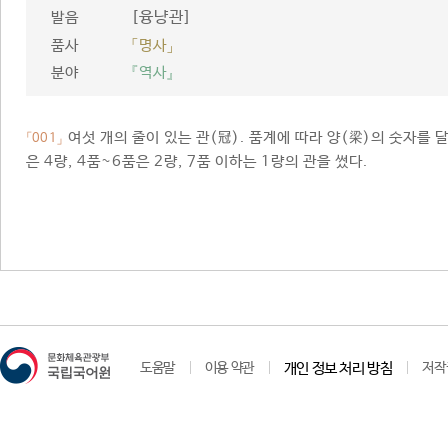
[융냥관]
발음
품사
「명사」
분야
『역사』
여섯 개의 줄이 있는 관(冠). 품계에 따라 양(梁)의 숫자를 달
「001」
은 4량, 4품~6품은 2량, 7품 이하는 1량의 관을 썼다.
도움말
이용 약관
개인 정보 처리 방침
저작