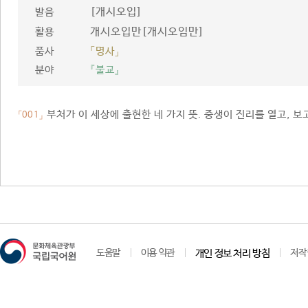
[개시오입]
발음
개시오입만[개시오임만]
활용
품사
「명사」
분야
『불교』
부처가 이 세상에 출현한 네 가지 뜻. 중생이 진리를 열고, 보고
「001」
도움말
이용 약관
개인 정보 처리 방침
저작