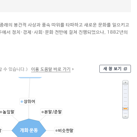
 종래의 봉건적 사상과 풍속 따위를 타파하고 새로운 문화를 일으키고
모두에서 정치·경제·사회·문화 전반에 걸쳐 진행되었으나, 1882년의
새 창 보기
 수 있습니다.)
이용 도움말 바로 가기
사회 운동
상위어
높임말
본말/준말
개화 운동
말
비슷한말