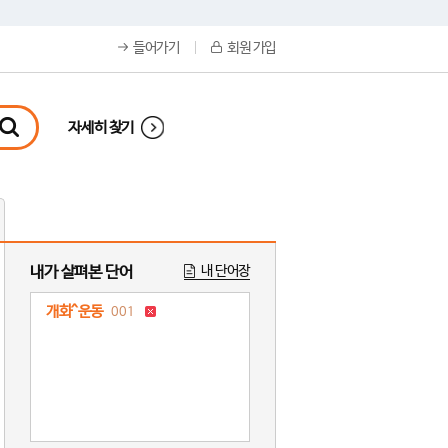
들어가기
회원 가입
자세히 찾기
내가 살펴본 단어
내 단어장
개화^운동
001