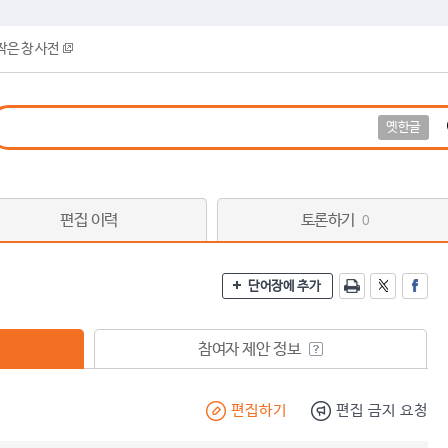
작은 창 사전
옛한글
편집 이력
토론하기
0
단어장에 추가
참여자 제안 정보
편집하기
편집 금지 요청