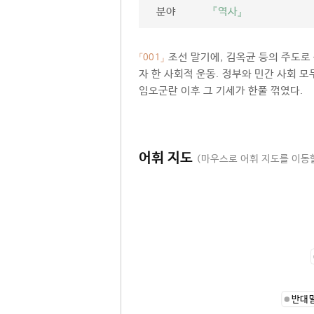
분야
『역사』
조선 말기에, 김옥균 등의 주도로
「001」
자 한 사회적 운동. 정부와 민간 사회 
임오군란 이후 그 기세가 한풀 꺾였다.
어휘 지도
(마우스로 어휘 지도를 이동할
반대