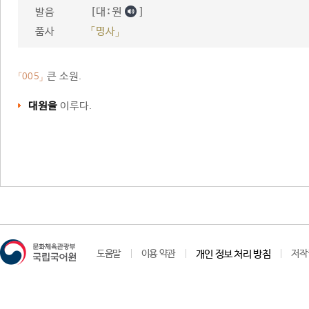
[대ː원
]
발음
품사
「명사」
큰 소원.
「005」
대원을
이루다.
도움말
이용 약관
개인 정보 처리 방침
저작