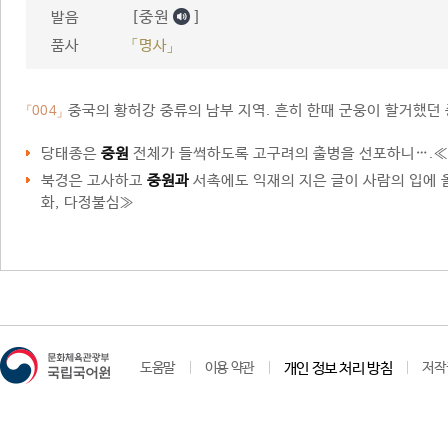
[중원
]
발음
품사
「명사」
중국의 황허강 중류의 남부 지역. 흔히 한때 군웅이 할거했던
「004」
당태종은
중원
전체가 들썩하도록 고구려의 출병을 선포하니….≪
북경은 고사하고
중원과
서촉에도 익재의 지은 글이 사람의 입에 
화, 다정불심≫
도움말
이용 약관
개인 정보 처리 방침
저작