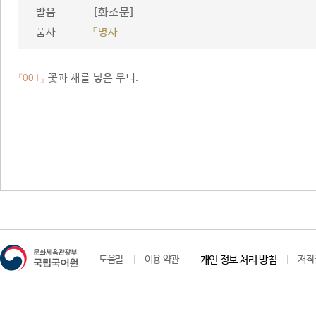
[화조문]
발음
품사
「명사」
꽃과 새를 넣은 무늬.
「001」
도움말
이용 약관
개인 정보 처리 방침
저작