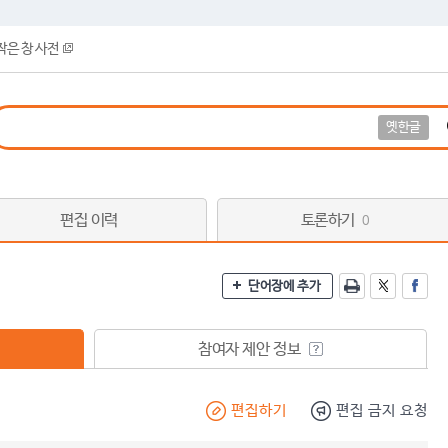
작은 창 사전
옛한글
편집 이력
토론하기
0
단어장에 추가
참여자 제안 정보
편집하기
편집 금지 요청