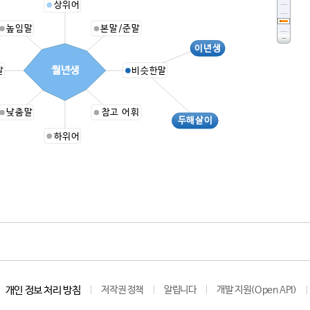
상위어
높임말
본말/준말
이년생
월년생
말
비슷한말
낮춤말
참고 어휘
두해살이
하위어
개인 정보 처리 방침
저작권 정책
알립니다
개발 지원(Open API)