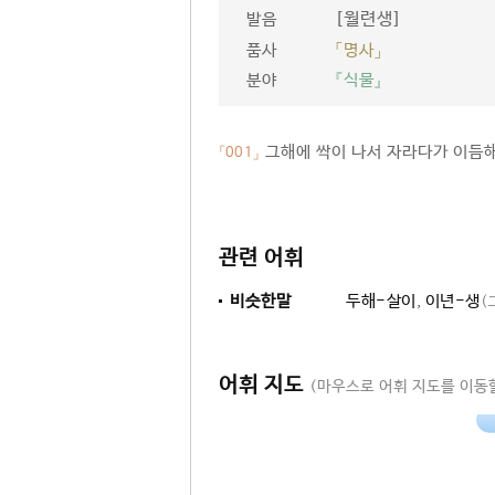
[월련생]
발음
품사
「명사」
분야
『식물』
그해에 싹이 나서 자라다가 이듬해
「001」
관련 어휘
비슷한말
두해-살이
,
이년-생
(
어휘 지도
(마우스로 어휘 지도를 이동할