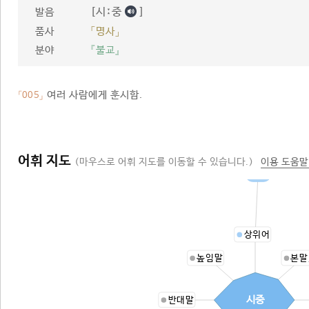
[시ː중
]
발음
품사
「명사」
분야
『불교』
여러 사람에게 훈시함.
「005」
어휘 지도
(마우스로 어휘 지도를 이동할 수 있습니다.)
이용 도움말
훈시
상위어
높임말
본말
시중
반대말