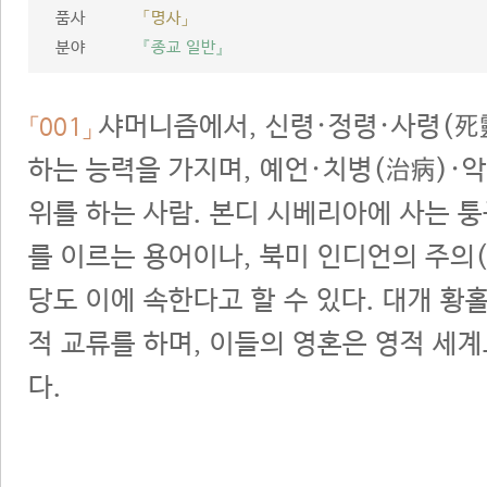
품사
「명사」
분야
『종교 일반』
샤머니즘에서, 신령·정령·사령(死
「001」
하는 능력을 가지며, 예언·치병(治病)·
위를 하는 사람. 본디 시베리아에 사는 
를 이르는 용어이나, 북미 인디언의 주의
당도 이에 속한다고 할 수 있다. 대개 황
적 교류를 하며, 이들의 영혼은 영적 세
다.