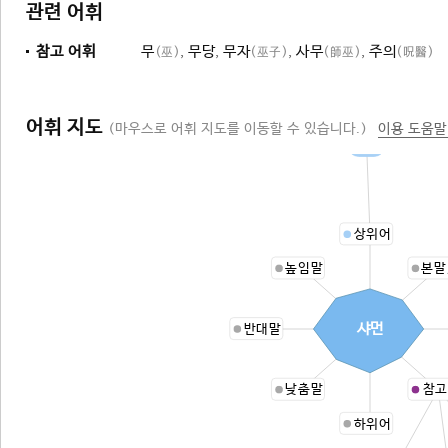
관련 어휘
참고 어휘
무
,
무당
,
무자
,
사무
,
주의
(巫)
(巫子)
(師巫)
(呪醫)
어휘 지도
(마우스로 어휘 지도를 이동할 수 있습니다.)
이용 도움말
사람
상위어
높임말
본말
샤먼
반대말
낮춤말
참고
하위어