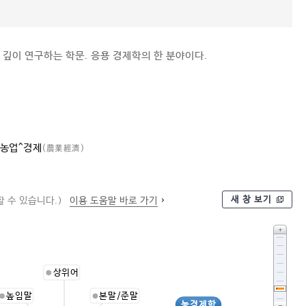
깊이 연구하는 학문. 응용 경제학의 한 분야이다.
농업^경제
(農業經濟)
새 창 보기
 수 있습니다.)
이용 도움말 바로 가기
상위어
높임말
본말/준말
농경제학