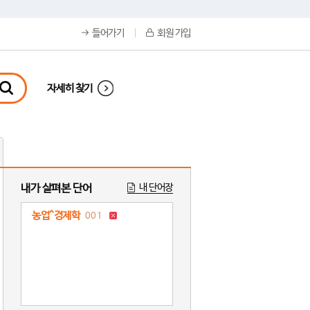
들어가기
회원 가입
자세히 찾기
내가 살펴본 단어
내 단어장
농업^경제학
001