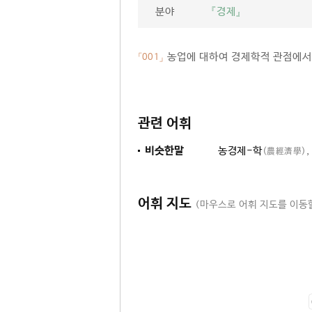
분야
『경제』
농업에 대하여 경제학적 관점에서 
「001」
관련 어휘
비슷한말
농경제-학
,
(農經濟學)
어휘 지도
(마우스로 어휘 지도를 이동할