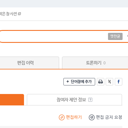
작은 창 사전
옛한글
편집 이력
토론하기
0
단어장에 추가
참여자 제안 정보
편집하기
편집 금지 요청