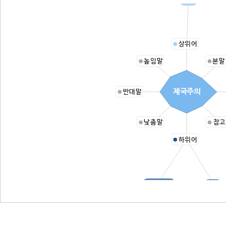
상위어
높임말
본말
제국주의
반대말
낮춤말
참고
하위어
패권주의
일제