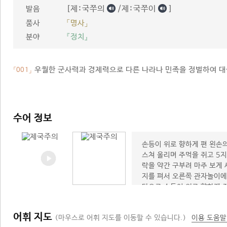
[제ː국쭈의
/제ː국쭈이
]
발음
품사
「명사」
분야
『정치』
우월한 군사력과 경제력으로 다른 나라나 민족을 정벌하여 대
「001」
수어 정보
손등이 위로 향하게 편 왼손
스쳐 올리며 주먹을 쥐고 5지
락을 약간 구부려 마주 보게 
지를 펴서 오른쪽 관자놀이에 
닥으로 손등이 위로 향하게 쥔
어휘 지도
(마우스로 어휘 지도를 이동할 수 있습니다.)
이용 도움말
주의