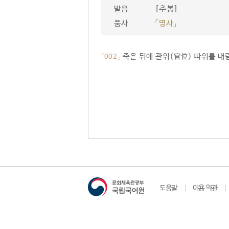
[추봉]
발음
품사
「명사」
죽은 뒤에 관위(官位) 따위를 내
「002」
도움말
이용 약관