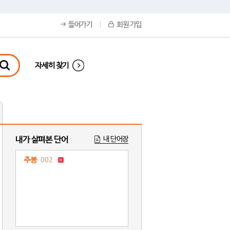
들어가기
회원 가입
자세히 찾기
내가 살펴본 단어
내 단어장
추봉
002