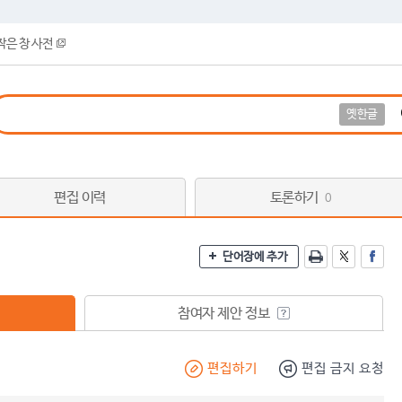
작은 창 사전
옛한글
편집 이력
토론하기
0
단어장에 추가
참여자 제안 정보
편집하기
편집 금지 요청