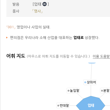
[업태
]
발음
품사
「명사」
영업이나 사업의 실태.
「001」
편의점은 우리나라 소매 산업을 대표하는
업태로
성장했다.
어휘 지도
(마우스로 어휘 지도를 이동할 수 있습니다.)
이용 도움말
실태
상위어
높임말
본말
업태
반대말