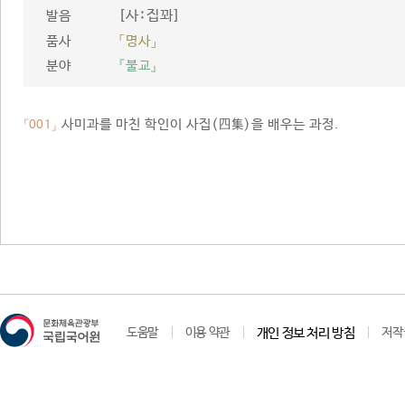
[사ː집꽈]
발음
품사
「명사」
분야
『불교』
사미과를 마친 학인이 사집(四集)을 배우는 과정.
「001」
도움말
이용 약관
개인 정보 처리 방침
저작