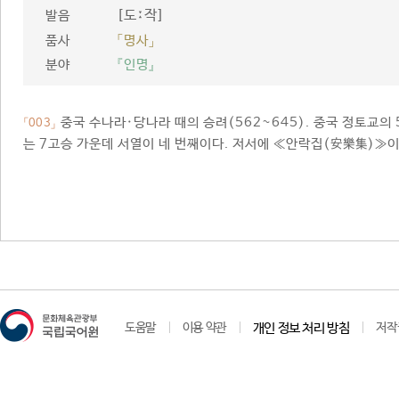
[도ː작]
발음
품사
「명사」
분야
『인명』
중국 수나라·당나라 때의 승려(562~645). 중국 정토교의 
「003」
는 7고승 가운데 서열이 네 번째이다. 저서에 ≪안락집(安樂集)≫이
도움말
이용 약관
개인 정보 처리 방침
저작