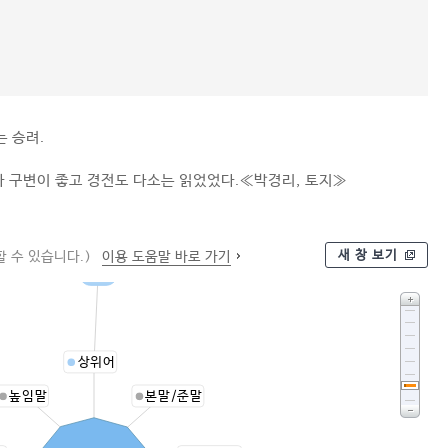
는 승려.
 구변이 좋고 경전도 다소는 읽었었다.≪박경리, 토지≫
새 창 보기
 수 있습니다.)
이용 도움말 바로 가기
중
상위어
높임말
본말/준말