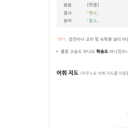
[학씅]
발음
품사
「명사」
분야
『불교』
경전이나 교리 및 속학을 널리 아
「001」
물론 고승도 아니요
학승도
아니었으나
어휘 지도
(마우스로 어휘 지도를 이동할