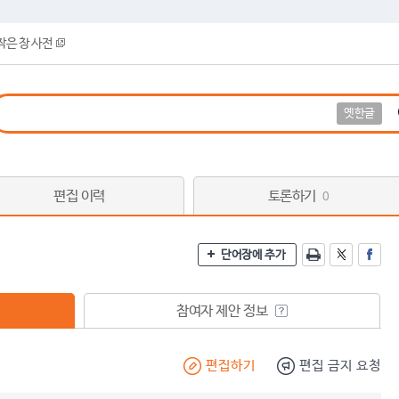
작은 창 사전
옛한글
편집 이력
토론하기
0
단어장에 추가
참여자 제안 정보
편집하기
편집 금지 요청