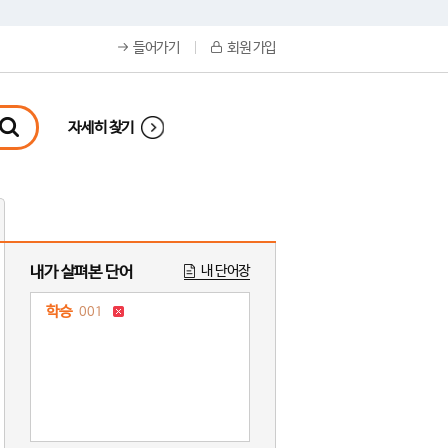
들어가기
회원 가입
자세히 찾기
내가 살펴본 단어
내 단어장
학승
001