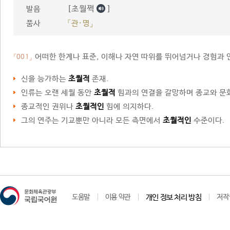
[초월쩍
]
발음
품사
「관·명」
어떠한 한계나 표준, 이해나 자연 따위를 뛰어넘거나 경험과 인
「001」
신을 능가하는
초월적
존재.
인류는 오랜 세월 동안
초월적
힘과의 연결을 갈망하며 종교와 문
종교적인 권위나
초월적인
힘에 의지하다.
그의 연주는 기교뿐만 아니라 모든 측면에서
초월적인
수준이다.
도움말
이용 약관
개인 정보 처리 방침
저작