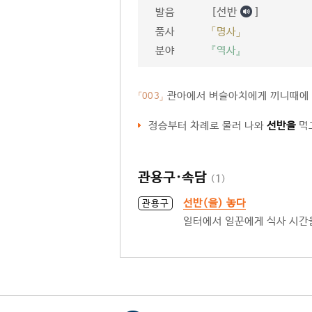
[선반
]
발음
품사
「명사」
분야
『역사』
관아에서 벼슬아치에게 끼니때에 식
「003」
정승부터 차례로 물러 나와
선반을
먹
관용구·속담
(
1
)
선반(을) 놓다
관용구
일터에서 일꾼에게 식사 시간을