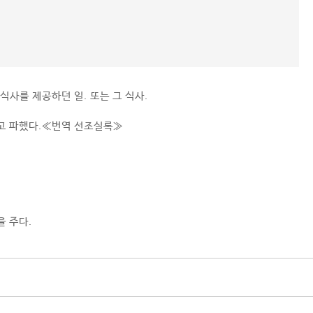
사를 제공하던 일. 또는 그 식사.
고 파했다.≪번역 선조실록≫
 주다.