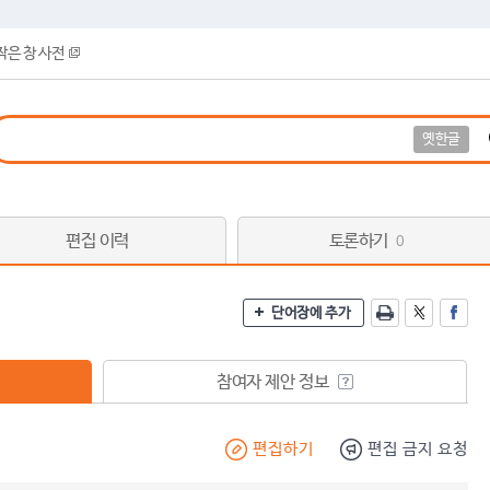
작은 창 사전
옛한글
편집 이력
토론하기
0
단어장에 추가
참여자 제안 정보
편집하기
편집 금지 요청