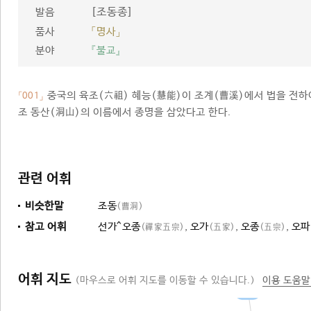
[조동종]
발음
품사
「명사」
분야
『불교』
중국의 육조(六祖) 혜능(慧能)이 조계(曹溪)에서 법을 전하여
「001」
조 동산(洞山)의 이름에서 종명을 삼았다고 한다.
관련 어휘
비슷한말
조동
(曹洞)
참고 어휘
선가^오종
,
오가
,
오종
,
오파
(禪家五宗)
(五家)
(五宗)
어휘 지도
(마우스로 어휘 지도를 이동할 수 있습니다.)
이용 도움말
종파