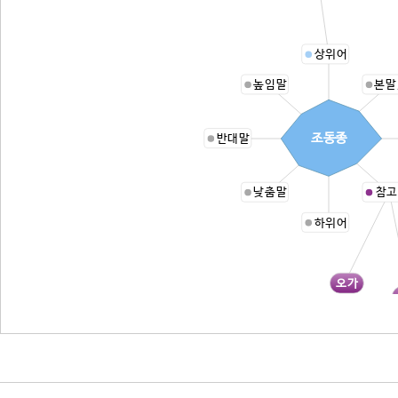
상위어
높임말
본말
조동종
반대말
낮춤말
참고
하위어
오가