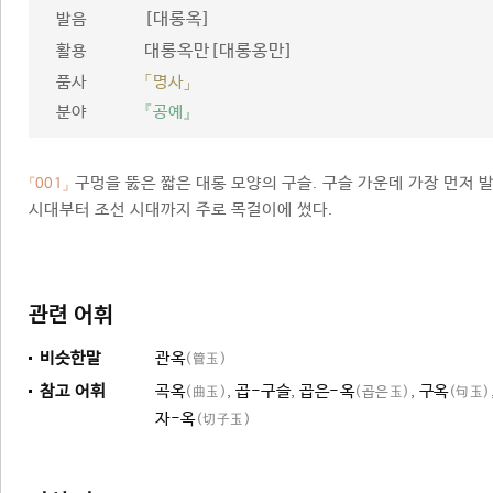
[대롱옥]
발음
대롱옥만[대롱옹만]
활용
품사
「명사」
분야
『공예』
구멍을 뚫은 짧은 대롱 모양의 구슬. 구슬 가운데 가장 먼저
「001」
시대부터 조선 시대까지 주로 목걸이에 썼다.
관련 어휘
비슷한말
관옥
(管玉)
참고 어휘
곡옥
,
곱-구슬
,
곱은-옥
,
구옥
(曲玉)
(곱은玉)
(句玉)
자-옥
(切子玉)