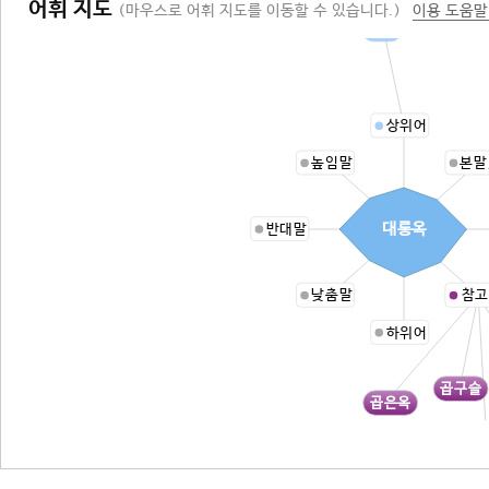
어휘 지도
(마우스로 어휘 지도를 이동할 수 있습니다.)
이용 도움말
구슬
상위어
높임말
본말
대롱옥
반대말
낮춤말
참고
하위어
곱구슬
곱은옥
절