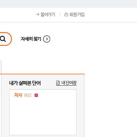
들어가기
회원 가입
자세히 찾기
내가 살펴본 단어
내 단어장
차자
002