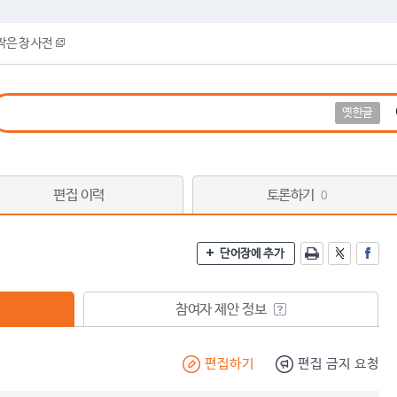
작은 창 사전
옛한글
편집 이력
토론하기
0
단어장에 추가
참여자 제안 정보
편집하기
편집 금지 요청