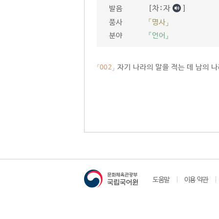
[차ː자
]
발음
품사
「명사」
분야
『언어』
자기 나라의 말을 적는 데 남의 나
「002」
도움말
이용 약관