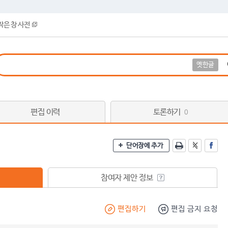
작은 창 사전
옛한글
편집 이력
토론하기
0
단어장에 추가
참여자 제안 정보
편집하기
편집 금지 요청