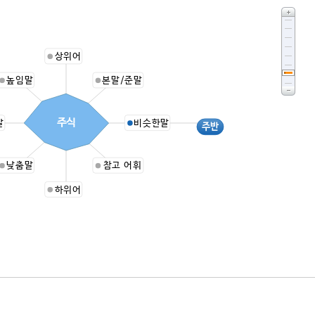
상위어
높임말
본말/준말
주식
말
비슷한말
주반
낮춤말
참고 어휘
하위어