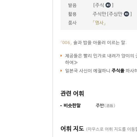
[주식
]
발음
주식만[주싱만
]
활용
품사
「명사」
술과 밥을 아울러 이르는 말.
「006」
제공들은 빨리 민가로 내려가 양이의
하여≫
일본국 사신이 예궐하니
주식을
하사하
관련 어휘
비슷한말
주반
(酒飯)
어휘 지도
(마우스로 어휘 지도를 이동할