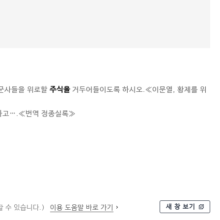
 군사들을 위로할
주식을
거두어들이도록 하시오.≪이문열, 황제를 위
고….≪번역 정종실록≫
새 창 보기
 수 있습니다.)
이용 도움말 바로 가기