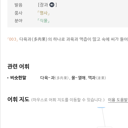
[장과
]
발음
품사
「명사」
분야
『식물』
다육과(多肉果)의 하나로 과육과 액즙이 많고 속에 씨가 들어 있
「003」
관련 어휘
비슷한말
다육-과
,
물-열매
,
액과
(多肉果)
(液果)
어휘 지도
(마우스로 어휘 지도를 이동할 수 있습니다.)
이용 도움말
과일