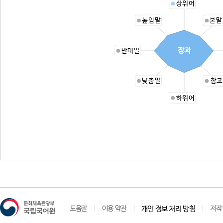
상위어
높임말
본말
장과
반대말
낮춤말
참고
하위어
도움말
이용 약관
개인 정보 처리 방침
저작