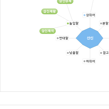
삼신상제
삼신제왕
상위어
높임말
본말
삼신제석
산신
반대말
낮춤말
참고
하위어