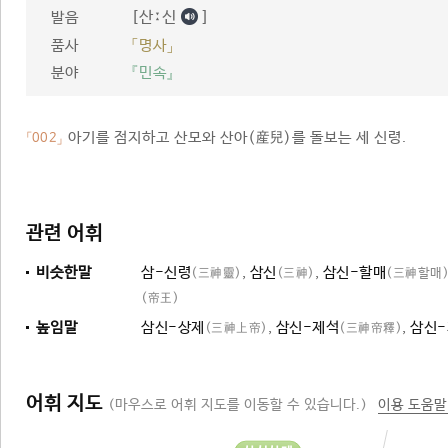
[산ː신
]
발음
품사
「명사」
분야
『민속』
아기를 점지하고 산모와 산아(産兒)를 돌보는 세 신령.
「002」
관련 어휘
비슷한말
삼-신령
,
삼신
,
삼신-할매
(三神靈)
(三神)
(三神할매
(帝王)
높임말
삼신-상제
,
삼신-제석
,
삼신
(三神上帝)
(三神帝釋)
어휘 지도
(마우스로 어휘 지도를 이동할 수 있습니다.)
이용 도움말
기능신