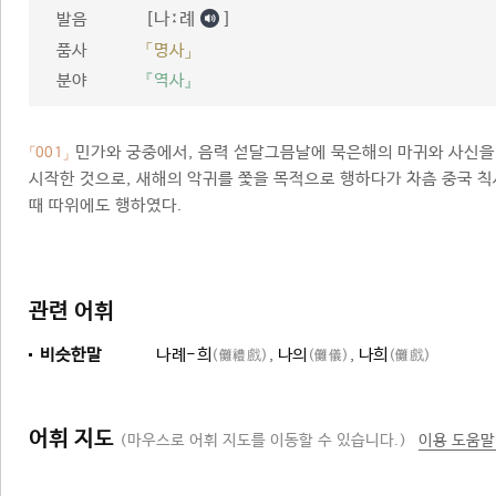
[나ː례
]
발음
품사
「명사」
분야
『역사』
민가와 궁중에서, 음력 섣달그믐날에 묵은해의 마귀와 사신을
「001」
시작한 것으로, 새해의 악귀를 쫓을 목적으로 행하다가 차츰 중국 칙사
때 따위에도 행하였다.
관련 어휘
비슷한말
나례-희
,
나의
,
나희
(儺禮戲)
(儺儀)
(儺戲)
어휘 지도
(마우스로 어휘 지도를 이동할 수 있습니다.)
이용 도움말