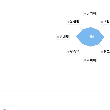
상위어
높임말
본말
나례
반대말
낮춤말
참고
하위어