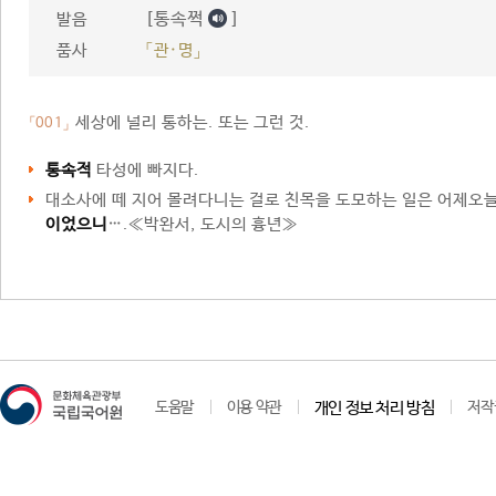
[통속쩍
]
발음
품사
「관·명」
세상에 널리 통하는. 또는 그런 것.
「001」
통속적
타성에 빠지다.
대소사에 떼 지어 몰려다니는 걸로 친목을 도모하는 일은 어제오늘
이었으니
….≪박완서, 도시의 흉년≫
도움말
이용 약관
개인 정보 처리 방침
저작