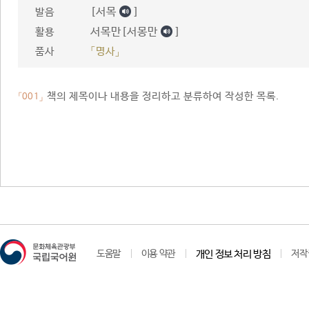
[서목
]
발음
서목만[서몽만
]
활용
품사
「명사」
책의 제목이나 내용을 정리하고 분류하여 작성한 목록.
「001」
도움말
이용 약관
개인 정보 처리 방침
저작