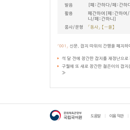
[폐ː간하다/페ː간하
발음
폐간하여[폐ː간하여/
활용
니/페ː간하니]
품사/문형
「동사」 【…을】
신문, 잡지 따위의 간행을 폐지하
「001」
석 달 전에 창간한 잡지를 재정난으로
구월에 또 새로 창간한 젊은이의 잡지
≫
도움말
이용 약관