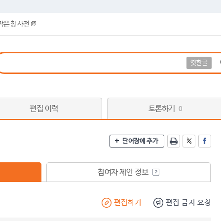
작은 창 사전
옛한글
편집 이력
토론하기
0
단어장에 추가
참여자 제안 정보
편집하기
편집 금지 요청