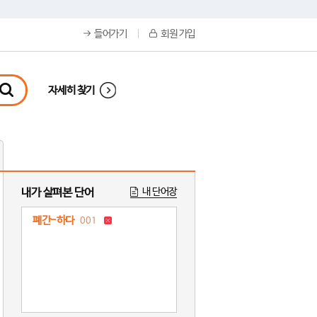
들어가기
회원 가입
자세히 찾기
내가 살펴본 단어
내 단어장
폐간-하다
001