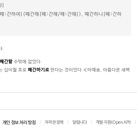
다]
페ː간하여](폐간해[폐ː간해/페ː간해]), 폐간하니[폐ː간하
다.
폐간할
수밖에 없었다.
는 십이월 호로
폐간하기로
한다는 것이었다.≪마해송, 아름다운 새벽
개인 정보 처리 방침
저작권 정책
알립니다
개발 지원(Open API)