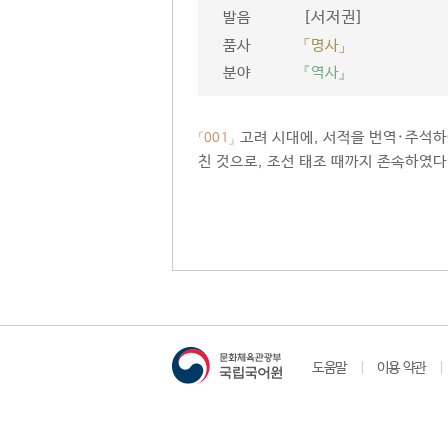
[서저권]
발음
품사
「명사」
분야
『역사』
고려 시대에, 서적을 번역·주석하
「001」
친 것으로, 조선 태조 때까지 존속하였다
도움말
이용 약관