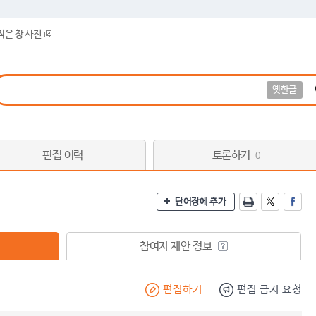
작은 창 사전
옛한글
편집 이력
토론하기
0
단어장에 추가
참여자 제안 정보
편집하기
편집 금지 요청