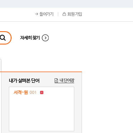
들어가기
회원 가입
자세히 찾기
내가 살펴본 단어
내 단어장
서적-원
001