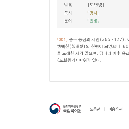
[도연명]
발음
품사
「명사」
분야
『인명』
중국 동진의 시인(365~427).
「001」
팽택현(彭澤縣)의 현령이 되었으나, 80
을 노래한 시가 많으며, 당나라 이후 육
<도화원기> 따위가 있다.
도움말
이용 약관