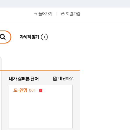
들어가기
회원 가입
자세히 찾기
내가 살펴본 단어
내 단어장
도-연명
001