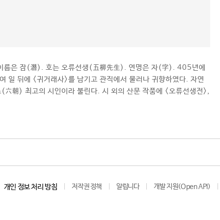
 이름은 잠(潛). 호는 오류선생(五柳先生). 연명은 자(字). 405년에
여 일 뒤에 <귀거래사>를 남기고 관직에서 물러나 귀향하였다. 자연
조(六朝) 최고의 시인이라 불린다. 시 외의 산문 작품에 <오류선생전>,
개인 정보 처리 방침
저작권 정책
알립니다
개발 지원(Open API)