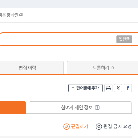
작은 창 사전
옛한글
편집 이력
토론하기
0
단어장에 추가
참여자 제안 정보
편집하기
편집 금지 요청