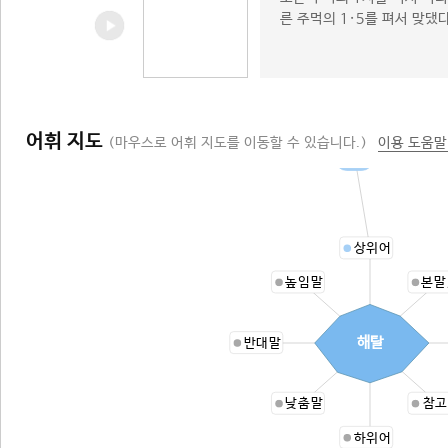
른 주먹의 1·5를 펴서 맞댔
어휘 지도
(마우스로 어휘 지도를 이동할 수 있습니다.)
이용 도움말
초탈
상위어
높임말
본말
해탈
반대말
낮춤말
참고
하위어