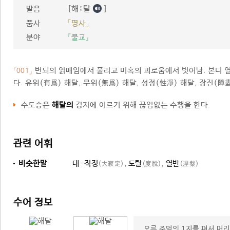
[해ː탈
]
발음
품사
「명사」
분야
『불교』
번뇌의 얽매임에서 풀리고 미혹의 괴로움에서 벗어남. 본디 
「001」
다. 유위(有爲) 해탈, 무위(無爲) 해탈, 성정(性淨) 해탈, 장진(
수도승은
해탈의
경지에 이르기 위해 끊임없는 수행을 한다.
관련 어휘
비슷한말
대-적정
,
도탈
,
열반
(大寂定)
(度脫)
(涅槃)
수어 정보
오른 주먹의 1지를 펴서 머리