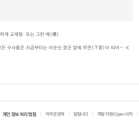
게 교제함. 또는 그런 예(禮).
든 수사들은 지금부터는 이순신 장군 앞에 하관(下官)이 되어….≪
개인 정보 처리 방침
저작권 정책
알립니다
개발 지원(Open API)