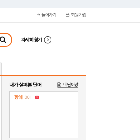
들어가기
회원 가입
자세히 찾기
내가 살펴본 단어
내 단어장
항례
001