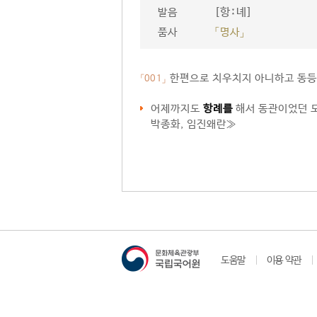
[항ː녜]
발음
품사
「명사」
한편으로 치우치지 아니하고 동등하
「001」
어제까지도
항례를
해서 동관이었던 모
박종화, 임진왜란≫
도움말
이용 약관