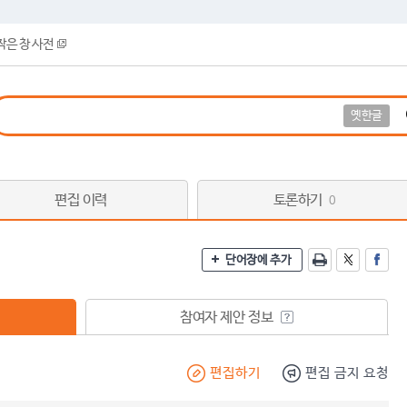
작은 창 사전
옛한글
편집 이력
토론하기
0
단어장에 추가
참여자 제안 정보
편집하기
편집 금지 요청