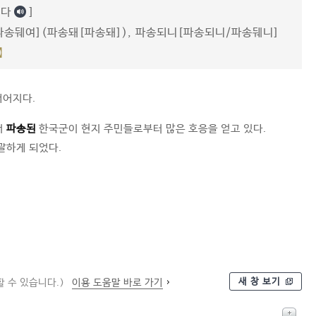
뒈다
]
송뒈여](파송돼[파송돼]), 파송되니[파송되니/파송뒈니]
】
내어지다.
서
파송된
한국군이 현지 주민들로부터 많은 호응을 얻고 있다.
괄하게 되었다.
새 창 보기
 수 있습니다.)
이용 도움말 바로 가기