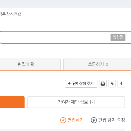
작은 창 사전
옛한글
편집 이력
토론하기
0
단어장에 추가
참여자 제안 정보
편집하기
편집 금지 요청