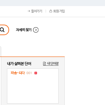
들어가기
회원 가입
자세히 찾기
내가 살펴본 단어
내 단어장
파송-되다
001