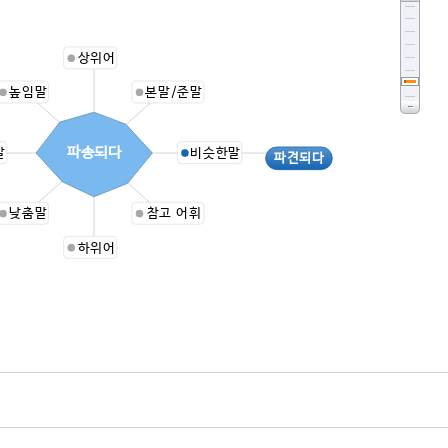
상위어
높임말
본말/준말
파송되다
말
비슷한말
파견되다
낮춤말
참고 어휘
하위어