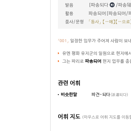
[파송되다
/파송
발음
파송되어[파송되어/파
활용
품사/문형
「동사」 【…에】【…으로
일정한 임무가 주어져 사람이 보
「001」
유엔 평화 유지군의 일원으로 현지에
그는 파리로
파송되어
현지 업무를 총
관련 어휘
비슷한말
파견-되다
(派遣되다)
어휘 지도
(마우스로 어휘 지도를 이동할