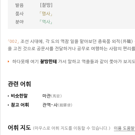
[찰방]
발음
품사
「명사」
분야
『역사』
조선 시대에, 각 도의 역참 일을 맡아보던 종육품 외직(外職) 
「002」
을 고친 것으로 공문서를 전달하거나 공무로 여행하는 사람의 편리를
하다못해 여기
찰방한테
가서 말하고 역졸들과 같이 쫓아가 보지도
관련 어휘
비슷한말
마관
(馬官)
참고 어휘
관역-사
(館驛使)
어휘 지도
(마우스로 어휘 지도를 이동할 수 있습니다.)
이용 도움말
벼슬