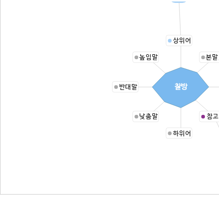
상위어
높임말
본말
찰방
반대말
낮춤말
참고
하위어