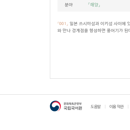
분야
『해양』
일본 쓰시마섬과 이키섬 사이에 있
「001」
와 만나 경계점을 형성하면 풍어기가 된다
도움말
이용 약관