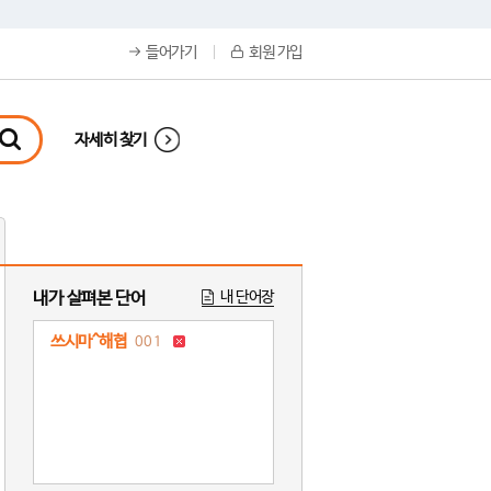
들어가기
회원 가입
자세히 찾기
내가 살펴본 단어
내 단어장
쓰시마^해협
001