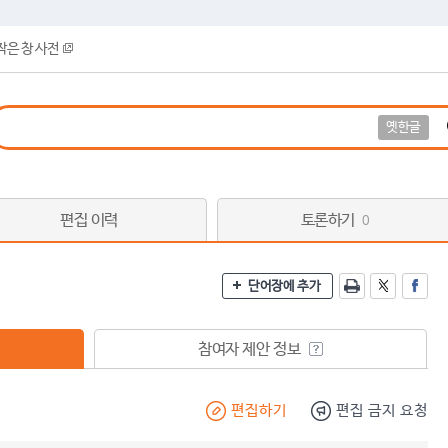
작은 창 사전
옛한글
편집 이력
토론하기
0
단어장에 추가
참여자 제안 정보
편집하기
편집 금지 요청