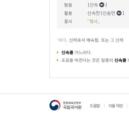
[신속
]
발음
신속만[신송만
]
활용
품사
「명사」
신하로서 예속됨. 또는 그 신하.
「003」
신속을
거느리다.
조공을 바친다는 것은 일종의
신속을
도움말
이용 약관