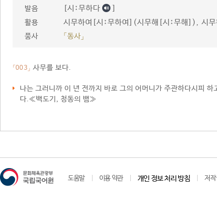
[시ː무하다
]
발음
시무하여[시ː무하여](시무해[시ː무해]), 시
활용
품사
「동사」
사무를 보다.
「003」
나는 그러니까 이 년 전까지 바로 그의 어머니가 주관하다시피 하
다.≪백도기, 청동의 뱀≫
도움말
이용 약관
개인 정보 처리 방침
저작