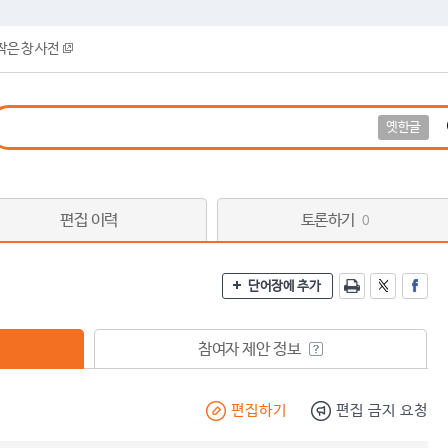
작은 창 사전
옛한글
편집 이력
토론하기
0
단어장에 추가
참여자 제안 정보
편집하기
편집 금지 요청