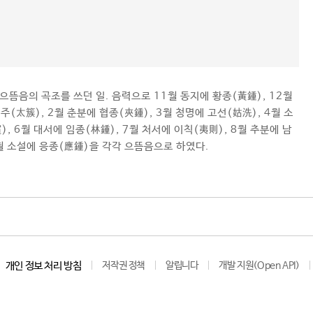
으뜸음의 곡조를 쓰던 일. 음력으로 11월 동지에 황종(黃鍾), 12월
주(太簇), 2월 춘분에 협종(夾鍾), 3월 청명에 고선(姑洗), 4월 소
), 6월 대서에 임종(林鍾), 7월 처서에 이칙(夷則), 8월 추분에 남
0월 소설에 응종(應鍾)을 각각 으뜸음으로 하였다.
개인 정보 처리 방침
저작권 정책
알립니다
개발 지원(Open API)