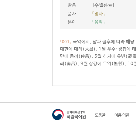
[수월룡뉼]
발음
품사
「명사」
분야
『음악』
국악에서, 달과 절후에 따라 해당 
「001」
대한에 대려(大呂), 1월 우수·경칩에 태
만에 중려(仲呂), 5월 하지에 유빈(蕤賓
려(南呂), 9월 상강에 무역(無射), 1
도움말
이용 약관