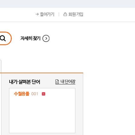
들어가기
회원 가입
자세히 찾기
내가 살펴본 단어
내 단어장
수월용률
001