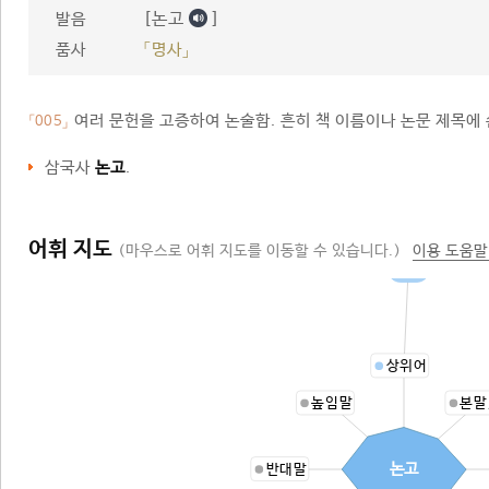
[논고
]
발음
품사
「명사」
여러 문헌을 고증하여 논술함. 흔히 책 이름이나 논문 제목에 
「005」
삼국사
논고
.
어휘 지도
(마우스로 어휘 지도를 이동할 수 있습니다.)
이용 도움말
논술
상위어
높임말
본말
논고
반대말