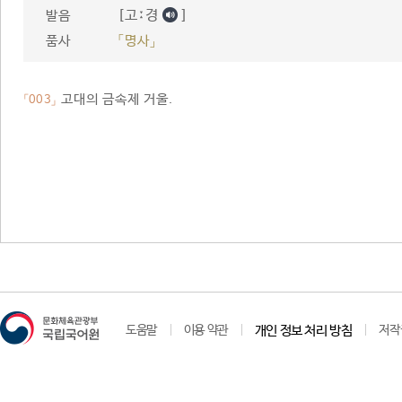
[고ː경
]
발음
품사
「명사」
고대의 금속제 거울.
「003」
도움말
이용 약관
개인 정보 처리 방침
저작