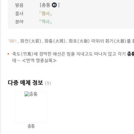
[총통
]
발음
품사
「명사」
분야
『역사』
화전(火箭), 화통(火筒), 화포(火砲) 따위의 화기(火器)를 
「001」
죽도(竹島)에 정박한 왜선은 밤을 지내고도 떠나지 않고 각기
총
데….≪번역 명종실록≫
다중 매체 정보
(
1
)
총통