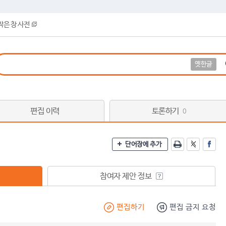
작은 창 사전
옛한글
편집 이력
토론하기
0
단어장에 추가
참여자 제안 정보
편집하기
편집 금지 요청