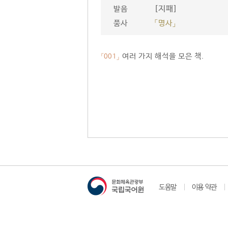
[지패]
발음
품사
「명사」
여러 가지 해석을 모은 책.
「001」
도움말
이용 약관