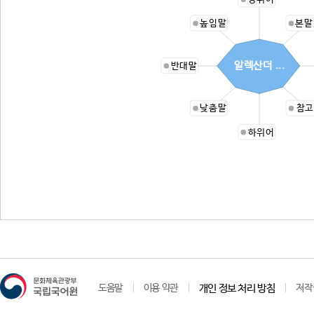
높임말
본말
알렉산더 ...
반대말
낮춤말
참고
하위어
도움말
이용 약관
개인 정보 처리 방침
저작