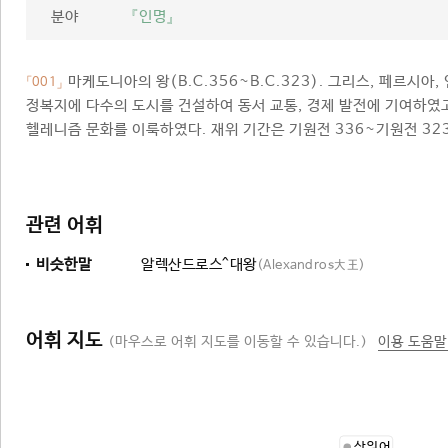
분야
『인명』
마케도니아의 왕(B.C.356~B.C.323). 그리스, 페르시
「001」
정복지에 다수의 도시를 건설하여 동서 교통, 경제 발전에 기여하였
헬레니즘 문화를 이룩하였다. 재위 기간은 기원전 336~기원전 32
관련 어휘
비슷한말
알렉산드로스^대왕
(Alexandros大王)
어휘 지도
(마우스로 어휘 지도를 이동할 수 있습니다.)
이용 도움말
상위어