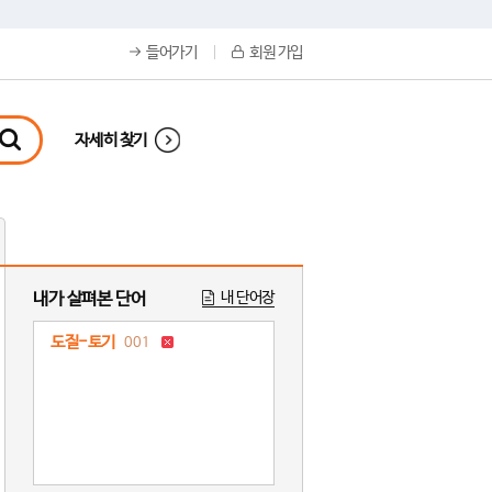
들어가기
회원 가입
자세히 찾기
내가 살펴본 단어
내 단어장
도질-토기
001