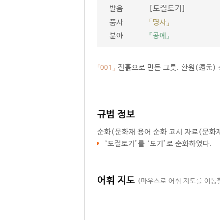
[도질토기]
발음
품사
「명사」
분야
『공예』
진흙으로 만든 그릇. 환원(還元)
「001」
규범 정보
순화
(문화재 용어 순화 고시 자료(문화재청
‘
도질토기
’를 ‘
도기
’로 순화하였다.
어휘 지도
(마우스로 어휘 지도를 이동할