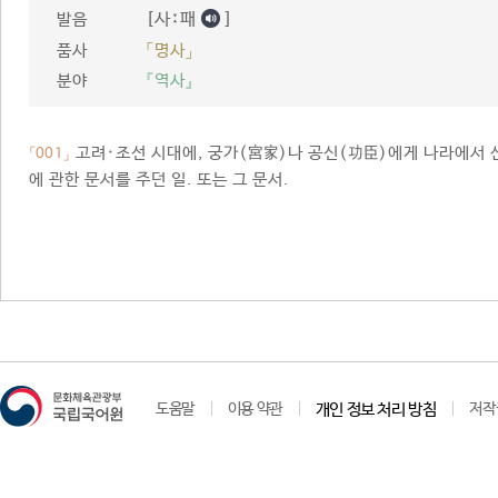
[사ː패
]
발음
품사
「명사」
분야
『역사』
고려·조선 시대에, 궁가(宮家)나 공신(功臣)에게 나라에서 
「001」
에 관한 문서를 주던 일. 또는 그 문서.
도움말
이용 약관
개인 정보 처리 방침
저작